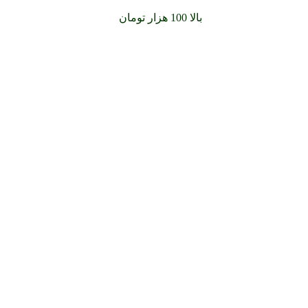
سفارشات خود را برای
بالا 100 هزار تومان
را با پیک رایگان تجربه کنید