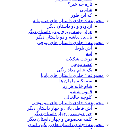
تازه چه خبر؟
شلوپی
که این طور
مجموعه 3 جلدی داستان های صمیمانه
اژدودو و دو داستان دیگر
هزار بوسه پرپری و دو داستان دیگر
با…با…باشه و دو داستان دیگر
مجموعه 5 جلدی داستان های پپوچی
آش بلوط
آینه
درخت شکلات
غصه پپوچی
یک عالم مداد رنگی
مجموعه 4 جلدی داستان های پاپاپا
سه نکته مامان ها
شام خاله هزارپا
قانون ششم
کلوچه خالخالی
مجموعه 3 جلدی داستان های موموشی
آش قاطی پاتی و چهار داستان دیگر
چتر دوستی و چهار داستان دیگر
کلمه مخصوص و چهار داستان دیگر
مجموعه 6جلدی داستان های رنگین کمان