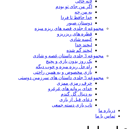
لانه خالی
اگر من جای تو بودم
به من چه
خدا حافظ تا فردا
دوستان صبور
مجموعه 4 جلدی قصه های ریزه میزه
قطره های ریزریزو
کیسه شادی
لبخند خدا
لبخند گم شده
مجموعه 3 جلدی داستان غصه و شادی
یک روز بدون بازی و پچپچ
راه حل ریزه میزه و خوب دیگه
بازی مخصوص و به همین راحتی
مجموعه 5 جلدی داستان های سرزمین دوستی
حرف رمزی ممزی
خدای پروانه های غرغرو
به دنبال گل گندم
دعای قبل از بازی
تاب بازی دسته جمعی
درباره ما
تماس با ما