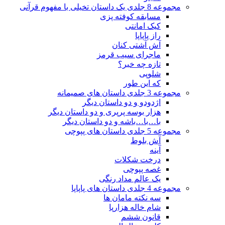
مجموعه 8 جلدی یک داستان تخیلی با مفهوم قرآنی
مسابقه کوفته پزی
کیک امانتی
راز پاپاپا
آش آشتی کنان
ماجرای سیب قرمز
تازه چه خبر؟
شلوپی
که این طور
مجموعه 3 جلدی داستان های صمیمانه
اژدودو و دو داستان دیگر
هزار بوسه پرپری و دو داستان دیگر
با…با…باشه و دو داستان دیگر
مجموعه 5 جلدی داستان های پپوچی
آش بلوط
آینه
درخت شکلات
غصه پپوچی
یک عالم مداد رنگی
مجموعه 4 جلدی داستان های پاپاپا
سه نکته مامان ها
شام خاله هزارپا
قانون ششم