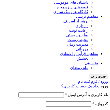
داستان های موموشی
قصه های ریزه میزه
کارگاه عروسک سازی
مفاهیم تربیتی
پرهیز از اسراف
رازداری
رعایت نوبت
صلح و دوستی
محیط زیست
مدیریت زمان
مهربانی
مفاهیم قرآنی و اعتقادی
بخشش
مناسبتی
ماه رمضان
جست و جو
ورود / فرم ثبت نام
ورود
ایجاد یک حساب کاربری؟
نام کاربری یا آدرس ایمیل
*
گذرواژه
*