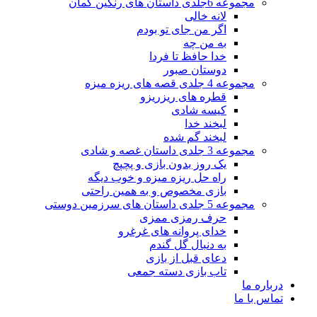
مجموعه 6جلدی داستان های رنگین کمان
لانه خالی
اگر من جای تو بودم
به من چه
خدا حافظ تا فردا
دوستان صبور
مجموعه 4 جلدی قصه های ریزه میزه
قطره های ریزریزو
کیسه شادی
لبخند خدا
لبخند گم شده
مجموعه 3 جلدی داستان غصه و شادی
یک روز بدون بازی و پچپچ
راه حل ریزه میزه و خوب دیگه
بازی مخصوص و به همین راحتی
مجموعه 5 جلدی داستان های سرزمین دوستی
حرف رمزی ممزی
خدای پروانه های غرغرو
به دنبال گل گندم
دعای قبل از بازی
تاب بازی دسته جمعی
درباره ما
تماس با ما