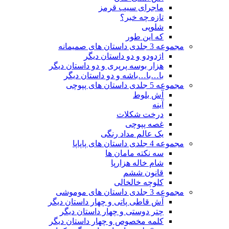
ماجرای سیب قرمز
تازه چه خبر؟
شلوپی
که این طور
مجموعه 3 جلدی داستان های صمیمانه
اژدودو و دو داستان دیگر
هزار بوسه پرپری و دو داستان دیگر
با…با…باشه و دو داستان دیگر
مجموعه 5 جلدی داستان های پپوچی
آش بلوط
آینه
درخت شکلات
غصه پپوچی
یک عالم مداد رنگی
مجموعه 4 جلدی داستان های پاپاپا
سه نکته مامان ها
شام خاله هزارپا
قانون ششم
کلوچه خالخالی
مجموعه 3 جلدی داستان های موموشی
آش قاطی پاتی و چهار داستان دیگر
چتر دوستی و چهار داستان دیگر
کلمه مخصوص و چهار داستان دیگر