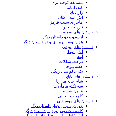
مسابقه کوفته پزی
کیک امانتی
راز پاپاپا
آش آشتی کنان
ماجرای سیب قرمز
تازه چه خبر
داستان های صمیمانه
اژدودو و دو داستان دیگر
هزار بوسه پرپرری و دو داستان دیگر
داستان های پپوچی
آش بلوط
آینه
درخت شکلات
غصه پپوچی
یک عالم مداد رنگی
داستان های پاپاپا
شام خاله هزارپا
سه نکته مامان ها
قانون ششم
کلوچه خالخالی
داستان های موموشی
چتر دوستی و چهار داستان دیگر
کلمه مخصوص و چهار داستان دیگر
آش قاطی پاتی و چهار داستان دیگر