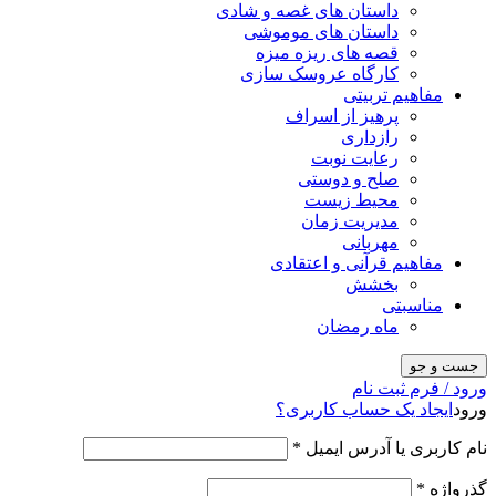
داستان های غصه و شادی
داستان های موموشی
قصه های ریزه میزه
کارگاه عروسک سازی
مفاهیم تربیتی
پرهیز از اسراف
رازداری
رعایت نوبت
صلح و دوستی
محیط زیست
مدیریت زمان
مهربانی
مفاهیم قرآنی و اعتقادی
بخشش
مناسبتی
ماه رمضان
جست و جو
ورود / فرم ثبت نام
ورود
ایجاد یک حساب کاربری؟
نام کاربری یا آدرس ایمیل
*
گذرواژه
*