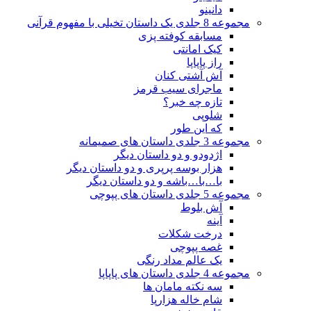
دانینو
مجموعه 8 جلدی یک داستان تخیلی با مفهوم قرآنی
مسابقه کوفته پزی
کیک امانتی
راز پاپاپا
آش آشتی کنان
ماجرای سیب قرمز
تازه چه خبر؟
شلوپی
که این طور
مجموعه 3 جلدی داستان های صمیمانه
اژدودو و دو داستان دیگر
هزار بوسه پرپری و دو داستان دیگر
با…با…باشه و دو داستان دیگر
مجموعه 5 جلدی داستان های پپوچی
آش بلوط
آینه
درخت شکلات
غصه پپوچی
یک عالم مداد رنگی
مجموعه 4 جلدی داستان های پاپاپا
سه نکته مامان ها
شام خاله هزارپا