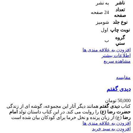
ناشر
به نشر
تعداد
24 صفحه
صفحه
نوع جلد
شومیز
نوبت چاپ
اول
گروه
ب
سني
افزودن به علاقه مندی ها
اطلاعات بیشتر
مشاهده سریع
مقایسه
دیدی گفتم
50,000
تومان
کتاب
دیدی گفتم
همانند دیگر آثار این مجموعه، گوشه ای از زندگی
حضرت رضا (ع)
را روایت می کند. در این کتاب داستان تولد
امام
رضا
(ع) از زبان پرنده و نخل خرما برای کودکان بیان شده است
افزودن به علاقه مندی ها
افزودن به سبد خرید