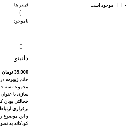
فیلتر ها
موجود است
ناموجود
دانينو
35,000
تومان
خانم
ژوبرت
در 
مجموعه سه ج
سازی
با عنوان
خجالتی بودن ک
برقراری ارتباط 
و این موضوع را
کودکانه به تصو