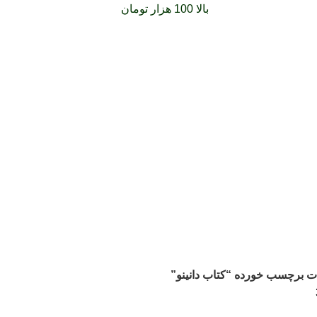
فارشات خود را برای
بالا 100 هزار تومان
را با پیک رایگان تجربه کنید
 برچسب خورده “كتاب دانينو”