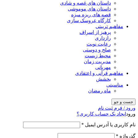
داستان های غصه و شادی
داستان های موموشی
قصه های ریزه میزه
کارگاه عروسک سازی
مفاهیم تربیتی
پرهیز از اسراف
رازداری
رعایت نوبت
صلح و دوستی
محیط زیست
مدیریت زمان
مهربانی
مفاهیم قرآنی و اعتقادی
بخشش
مناسبتی
ماه رمضان
جست و جو
ورود / فرم ثبت نام
ورود
ایجاد یک حساب کاربری؟
نام کاربری یا آدرس ایمیل
*
گذرواژه
*