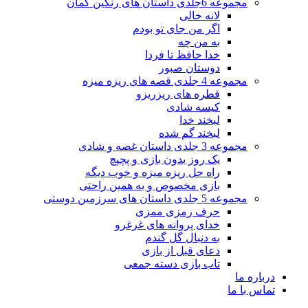
مجموعه 6جلدی داستان های رنگین کمان
لانه خالی
اگر من جای تو بودم
به من چه
خدا حافظ تا فردا
دوستان صبور
مجموعه 4 جلدی قصه های ریزه میزه
قطره های ریزریزو
کیسه شادی
لبخند خدا
لبخند گم شده
مجموعه 3 جلدی داستان غصه و شادی
یک روز بدون بازی و پچپچ
راه حل ریزه میزه و خوب دیگه
بازی مخصوص و به همین راحتی
مجموعه 5 جلدی داستان های سرزمین دوستی
حرف رمزی ممزی
خدای پروانه های غرغرو
به دنبال گل گندم
دعای قبل از بازی
تاب بازی دسته جمعی
درباره ما
تماس با ما