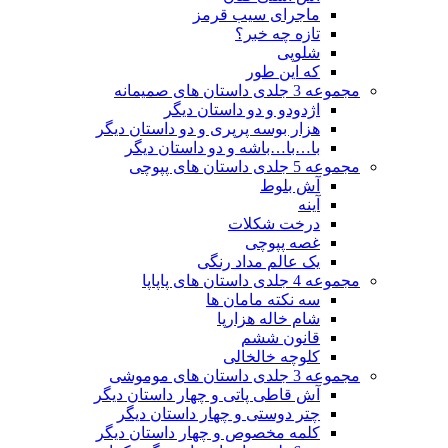
ماجرای سیب قرمز
تازه چه خبر؟
شلوپی
که این طور
مجموعه 3 جلدی داستان های صمیمانه
اژدودو و دو داستان دیگر
هزار بوسه پرپری و دو داستان دیگر
با…با…باشه و دو داستان دیگر
مجموعه 5 جلدی داستان های پپوچی
آش بلوط
آینه
درخت شکلات
غصه پپوچی
یک عالم مداد رنگی
مجموعه 4 جلدی داستان های پاپاپا
سه نکته مامان ها
شام خاله هزارپا
قانون ششم
کلوچه خالخالی
مجموعه 3 جلدی داستان های موموشی
آش قاطی پاتی و چهار داستان دیگر
چتر دوستی و چهار داستان دیگر
کلمه مخصوص و چهار داستان دیگر