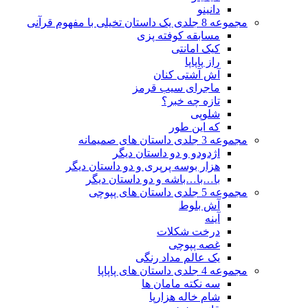
دانینو
مجموعه 8 جلدی یک داستان تخیلی با مفهوم قرآنی
مسابقه کوفته پزی
کیک امانتی
راز پاپاپا
آش آشتی کنان
ماجرای سیب قرمز
تازه چه خبر؟
شلوپی
که این طور
مجموعه 3 جلدی داستان های صمیمانه
اژدودو و دو داستان دیگر
هزار بوسه پرپری و دو داستان دیگر
با…با…باشه و دو داستان دیگر
مجموعه 5 جلدی داستان های پپوچی
آش بلوط
آینه
درخت شکلات
غصه پپوچی
یک عالم مداد رنگی
مجموعه 4 جلدی داستان های پاپاپا
سه نکته مامان ها
شام خاله هزارپا