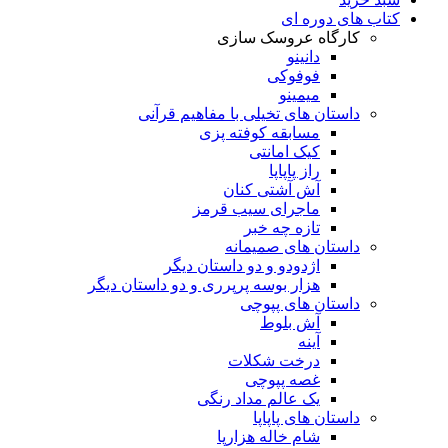
کتاب های دوره ای
کارگاه عروسک سازی
دانینو
فوفوکی
میمینو
داستان های تخیلی با مفاهیم قرآنی
مسابقه کوفته پزی
کیک امانتی
راز پاپاپا
آش آشتی کنان
ماجرای سیب قرمز
تازه چه خبر
داستان های صمیمانه
اژدودو و دو داستان دیگر
هزار بوسه پرپرری و دو داستان دیگر
داستان های پپوچی
آش بلوط
آینه
درخت شکلات
غصه پپوچی
یک عالم مداد رنگی
داستان های پاپاپا
شام خاله هزارپا