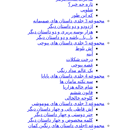
تازه چه خبر؟
شلوپی
که این طور
مجموعه 3 جلدی داستان های صمیمانه
اژدودو و دو داستان دیگر
هزار بوسه پرپری و دو داستان دیگر
با…با…باشه و دو داستان دیگر
مجموعه 5 جلدی داستان های پپوچی
آش بلوط
آینه
درخت شکلات
غصه پپوچی
یک عالم مداد رنگی
مجموعه 4 جلدی داستان های پاپاپا
سه نکته مامان ها
شام خاله هزارپا
قانون ششم
کلوچه خالخالی
مجموعه 3 جلدی داستان های موموشی
آش قاطی پاتی و چهار داستان دیگر
چتر دوستی و چهار داستان دیگر
کلمه مخصوص و چهار داستان دیگر
مجموعه 6جلدی داستان های رنگین کمان