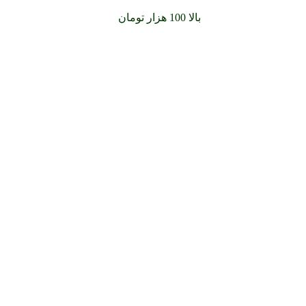
سفارشات خود را برای
بالا 100 هزار تومان
را با پیک رایگان تجربه کنید