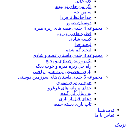
لانه خالی
اگر من جای تو بودم
به من چه
خدا حافظ تا فردا
دوستان صبور
مجموعه 4 جلدی قصه های ریزه میزه
قطره های ریزریزو
کیسه شادی
لبخند خدا
لبخند گم شده
مجموعه 3 جلدی داستان غصه و شادی
یک روز بدون بازی و پچپچ
راه حل ریزه میزه و خوب دیگه
بازی مخصوص و به همین راحتی
مجموعه 5 جلدی داستان های سرزمین دوستی
حرف رمزی ممزی
خدای پروانه های غرغرو
به دنبال گل گندم
دعای قبل از بازی
تاب بازی دسته جمعی
درباره ما
تماس با ما
نزدیک