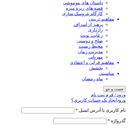
داستان های موموشی
قصه های ریزه میزه
کارگاه عروسک سازی
مفاهیم تربیتی
پرهیز از اسراف
رازداری
رعایت نوبت
صلح و دوستی
محیط زیست
مدیریت زمان
مهربانی
مفاهیم قرآنی و اعتقادی
بخشش
مناسبتی
ماه رمضان
جست و جو
ورود / فرم ثبت نام
ورود
ایجاد یک حساب کاربری؟
نام کاربری یا آدرس ایمیل
*
گذرواژه
*