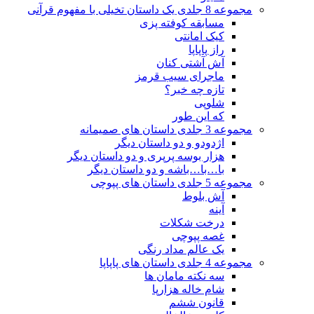
مجموعه 8 جلدی یک داستان تخیلی با مفهوم قرآنی
مسابقه کوفته پزی
کیک امانتی
راز پاپاپا
آش آشتی کنان
ماجرای سیب قرمز
تازه چه خبر؟
شلوپی
که این طور
مجموعه 3 جلدی داستان های صمیمانه
اژدودو و دو داستان دیگر
هزار بوسه پرپری و دو داستان دیگر
با…با…باشه و دو داستان دیگر
مجموعه 5 جلدی داستان های پپوچی
آش بلوط
آینه
درخت شکلات
غصه پپوچی
یک عالم مداد رنگی
مجموعه 4 جلدی داستان های پاپاپا
سه نکته مامان ها
شام خاله هزارپا
قانون ششم