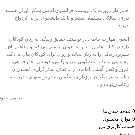
خانم کلر ژوبرت یک نویسنده فرانسوی الاصل ساکن ایران هستند
در ۱۹ سالگی مسلمان شدند و با یک دانشجوی ایرانی ازدواج
کردند.
ایشون مهارت خاصی در توصیف حقایق زندگی به زبان کودکان
دارد در کتاب هایش دنیا را به خوبی ترسیم می کند و مفاهیم تلخ و
شیرین زندگی را به زبان ساده و روان برای کودکان بیان می کند.
مفاهیمی مانند راست‌گویی و دروغ‌گویی، دوستی، عذرخواهی،
غرور و تکبر، آشتی، امانت‌داری، تفکر، شکرگزاری، لبخندزدن،
نظم، تحمل‌دیگران، رازداری، نه‌گفتن به درخواستهای نادرست،
رعایت_نوبت و…
تمامی حقوق
0
علاقه مندی ها
0
موارد
محصول
حساب کاربری من
دسته ها