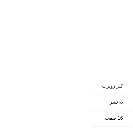
کلر ژوبرت
به نشر
16 صفحه