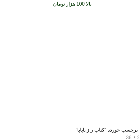
فارشات خود را برای
بالا 100 هزار تومان
را با پیک رایگان تجربه کنید
رچسب خورده “كتاب راز پاپاپا”
36