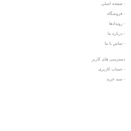
- صفحه اصلی
- فروشگاه
- رویدادها
- درباره ما
- تماس با ما
دسترسی های کاربر
- حساب کاربری
- سبد خرید
تمامی حقوق متعلق به
فروشگاه کتابجان
می باشد. (توسعه و
تدوین:
آژانس تبلیغات خلاق بهار
)
0
علاقه مندی ها
0
موارد
محصول
حساب کاربری من