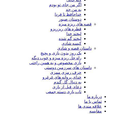
اگر من جای تو بودم
به من چه
خداحافظ تا فردا
دوستان صبور
قصه های ریزه میزه
قطره های ریزریزو
لبخند خدا
لبخند گم شده
کیسه شادی
داستان قصه و شادی
یک روز بدون بازی و پچپچ
راه حل ریزه میزه و خوب دیگه
بازی مخصوص و به همین راحتی
داستان های سرزمین دوستی
حرف رمزی ممزی
خدای پروانه های غرغرو
به دنبال گل گندم
دعای قبل از بازی
تاب بازی دسته جمعی
درباره ما
تماس با ما
علاقه مندی ها
مقایسه