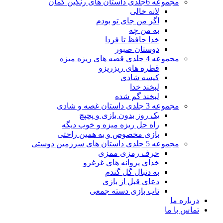
مجموعه 6جلدی داستان های رنگین کمان
لانه خالی
اگر من جای تو بودم
به من چه
خدا حافظ تا فردا
دوستان صبور
مجموعه 4 جلدی قصه های ریزه میزه
قطره های ریزریزو
کیسه شادی
لبخند خدا
لبخند گم شده
مجموعه 3 جلدی داستان غصه و شادی
یک روز بدون بازی و پچپچ
راه حل ریزه میزه و خوب دیگه
بازی مخصوص و به همین راحتی
مجموعه 5 جلدی داستان های سرزمین دوستی
حرف رمزی ممزی
خدای پروانه های غرغرو
به دنبال گل گندم
دعای قبل از بازی
تاب بازی دسته جمعی
درباره ما
تماس با ما