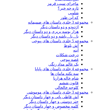
ماجرای سیب قرمز
تازه چه خبر؟
شلوپی
که این طور
مجموعه 3 جلدی داستان های صمیمانه
اژدودو و دو داستان دیگر
هزار بوسه پرپری و دو داستان دیگر
با…با…باشه و دو داستان دیگر
مجموعه 5 جلدی داستان های پپوچی
آش بلوط
آینه
درخت شکلات
غصه پپوچی
یک عالم مداد رنگی
مجموعه 4 جلدی داستان های پاپاپا
سه نکته مامان ها
شام خاله هزارپا
قانون ششم
کلوچه خالخالی
مجموعه 3 جلدی داستان های موموشی
آش قاطی پاتی و چهار داستان دیگر
چتر دوستی و چهار داستان دیگر
کلمه مخصوص و چهار داستان دیگر