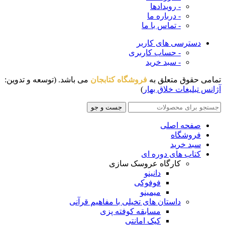
- رویدادها
- درباره ما
- تماس با ما
دسترسی های کاربر
- حساب کاربری
- سبد خرید
تمامی حقوق متعلق به
فروشگاه کتابجان
می باشد. (توسعه و تدوین:
آژانس تبلیغات خلاق بهار
)
جست و جو
صفحه اصلی
فروشگاه
سبد خرید
کتاب های دوره ای
کارگاه عروسک سازی
دانینو
فوفوکی
میمینو
داستان های تخیلی با مفاهیم قرآنی
مسابقه کوفته پزی
کیک امانتی