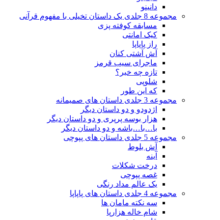
دانینو
مجموعه 8 جلدی یک داستان تخیلی با مفهوم قرآنی
مسابقه کوفته پزی
کیک امانتی
راز پاپاپا
آش آشتی کنان
ماجرای سیب قرمز
تازه چه خبر؟
شلوپی
که این طور
مجموعه 3 جلدی داستان های صمیمانه
اژدودو و دو داستان دیگر
هزار بوسه پرپری و دو داستان دیگر
با…با…باشه و دو داستان دیگر
مجموعه 5 جلدی داستان های پپوچی
آش بلوط
آینه
درخت شکلات
غصه پپوچی
یک عالم مداد رنگی
مجموعه 4 جلدی داستان های پاپاپا
سه نکته مامان ها
شام خاله هزارپا