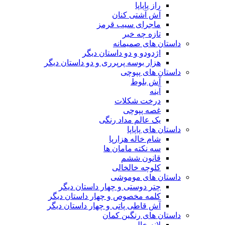
راز پاپاپا
آش آشتی کنان
ماجرای سیب قرمز
تازه چه خبر
داستان های صمیمانه
اژدودو و دو داستان دیگر
هزار بوسه پرپرری و دو داستان دیگر
داستان های پپوچی
آش بلوط
آینه
درخت شکلات
غصه پپوچی
یک عالم مداد رنگی
داستان های پاپاپا
شام خاله هزارپا
سه نکته مامان ها
قانون ششم
کلوچه خالخالی
داستان های موموشی
چتر دوستی و چهار داستان دیگر
کلمه مخصوص و چهار داستان دیگر
آش قاطی پاتی و چهار داستان دیگر
داستان های رنگین کمان
لانه خالی