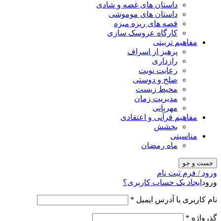
داستان های غصه و شادی
داستان های موموشی
قصه های ریزه میزه
کارگاه عروسک سازی
مفاهیم تربیتی
پرهیز از اسراف
رازداری
رعایت نوبت
صلح و دوستی
محیط زیست
مدیریت زمان
مهربانی
مفاهیم قرآنی و اعتقادی
بخشش
مناسبتی
ماه رمضان
جست و جو
ورود / فرم ثبت نام
ورود
ایجاد یک حساب کاربری؟
نام کاربری یا آدرس ایمیل
*
گذرواژه
*