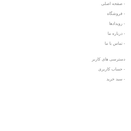
- صفحه اصلی
- فروشگاه
- رویدادها
- درباره ما
- تماس با ما
دسترسی های کاربر
- حساب کاربری
- سبد خرید
تمامی حقوق متعلق به
فروشگاه کتابجان
می باشد. (توسعه و
تدوین:
آژانس تبلیغات خلاق بهار
)
0
علاقه مندی ها
0
موارد
محصول
حساب کاربری من