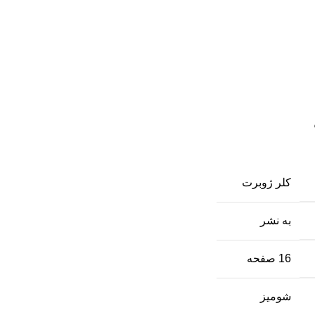
کلر ژوبرت
به نشر
16 صفحه
شومیز