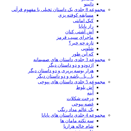
دانینو
مجموعه 8 جلدی یک داستان تخیلی با مفهوم قرآنی
مسابقه کوفته پزی
کیک امانتی
راز پاپاپا
آش آشتی کنان
ماجرای سیب قرمز
تازه چه خبر؟
شلوپی
که این طور
مجموعه 3 جلدی داستان های صمیمانه
اژدودو و دو داستان دیگر
هزار بوسه پرپری و دو داستان دیگر
با…با…باشه و دو داستان دیگر
مجموعه 5 جلدی داستان های پپوچی
آش بلوط
آینه
درخت شکلات
غصه پپوچی
یک عالم مداد رنگی
مجموعه 4 جلدی داستان های پاپاپا
سه نکته مامان ها
شام خاله هزارپا