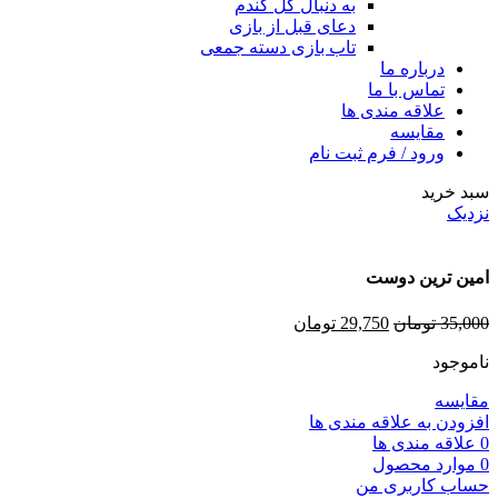
به دنبال گل گندم
دعای قبل از بازی
تاب بازی دسته جمعی
درباره ما
تماس با ما
علاقه مندی ها
مقایسه
ورود / فرم ثبت نام
سبد خرید
نزدیک
امین ترین دوست
35,000
تومان
29,750
تومان
ناموجود
مقایسه
افزودن به علاقه مندی ها
0
علاقه مندی ها
0
موارد
محصول
حساب کاربری من