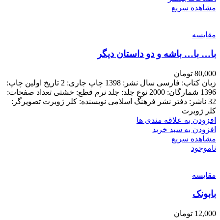
مشاهده سریع
مقایسه
با… با… باشه و دو داستان دیگر
80,000
تومان
زبان کتاب: فارسی سال نشر: 1398 چاپ جاری: 2 تاریخ اولین چاپ:
1396 شمارگان: 2000 نوع جلد: جلد نرم قطع: خشتی تعداد صفحات:
32 ناشر: دفتر نشر فرهنگ اسلامی نویسنده: کلر ژوبرت تصویرگر:
کلر ژوبرت
افزودن به علاقه مندی ها
افزودن به سبد خرید
مشاهده سریع
ناموجود
مقایسه
بابونک
12,000
تومان