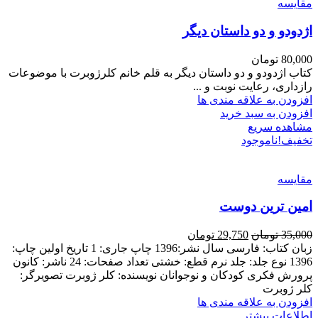
مقایسه
اژدودو و دو داستان دیگر
80,000
تومان
کتاب اژدودو و دو داستان دیگر به قلم خانم کلرژوبرت با موضوعات
رازداری، رعایت نوبت و ...
افزودن به علاقه مندی ها
افزودن به سبد خرید
مشاهده سریع
تخفیف!
ناموجود
مقایسه
امین ترین دوست
35,000
تومان
29,750
تومان
زبان کتاب: فارسی سال نشر:1396 چاپ جاری: 1 تاریخ اولین چاپ:
1396 نوع جلد: جلد نرم قطع: خشتی تعداد صفحات: 24 ناشر: کانون
پرورش فکری کودکان و نوجوانان نویسنده: کلر ژوبرت تصویرگر:
کلر ژوبرت
افزودن به علاقه مندی ها
اطلاعات بیشتر