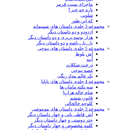
ماجرای سیب قرمز
تازه چه خبر؟
شلوپی
که این طور
مجموعه 3 جلدی داستان های صمیمانه
اژدودو و دو داستان دیگر
هزار بوسه پرپری و دو داستان دیگر
با…با…باشه و دو داستان دیگر
مجموعه 5 جلدی داستان های پپوچی
آش بلوط
آینه
درخت شکلات
غصه پپوچی
یک عالم مداد رنگی
مجموعه 4 جلدی داستان های پاپاپا
سه نکته مامان ها
شام خاله هزارپا
قانون ششم
کلوچه خالخالی
مجموعه 3 جلدی داستان های موموشی
آش قاطی پاتی و چهار داستان دیگر
چتر دوستی و چهار داستان دیگر
کلمه مخصوص و چهار داستان دیگر