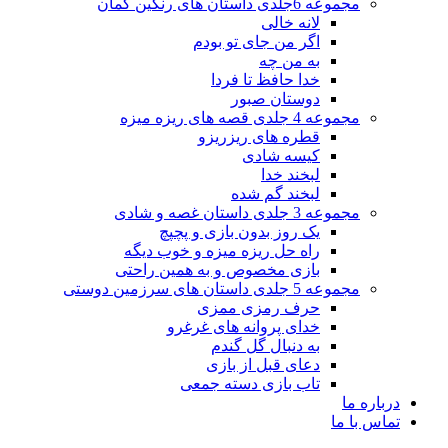
مجموعه 6جلدی داستان های رنگین کمان
لانه خالی
اگر من جای تو بودم
به من چه
خدا حافظ تا فردا
دوستان صبور
مجموعه 4 جلدی قصه های ریزه میزه
قطره های ریزریزو
کیسه شادی
لبخند خدا
لبخند گم شده
مجموعه 3 جلدی داستان غصه و شادی
یک روز بدون بازی و پچپچ
راه حل ریزه میزه و خوب دیگه
بازی مخصوص و به همین راحتی
مجموعه 5 جلدی داستان های سرزمین دوستی
حرف رمزی ممزی
خدای پروانه های غرغرو
به دنبال گل گندم
دعای قبل از بازی
تاب بازی دسته جمعی
درباره ما
تماس با ما