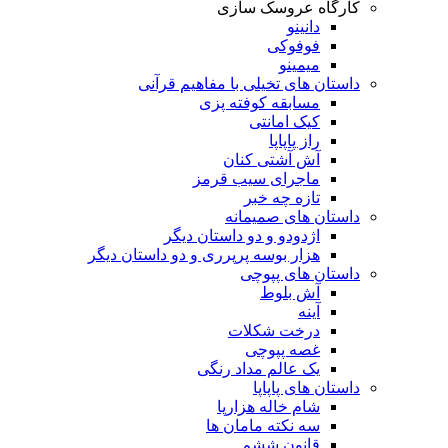
کارگاه عروسک سازی
دانینو
فوفوکی
میمینو
داستان های تخیلی با مفاهیم قرآنی
مسابقه کوفته پزی
کیک امانتی
راز پاپاپا
آش آشتی کنان
ماجرای سیب قرمز
تازه چه خبر
داستان های صمیمانه
اژدودو و دو داستان دیگر
هزار بوسه پرپرری و دو داستان دیگر
داستان های پپوچی
آش بلوط
آینه
درخت شکلات
غصه پپوچی
یک عالم مداد رنگی
داستان های پاپاپا
شام خاله هزارپا
سه نکته مامان ها
قانون ششم