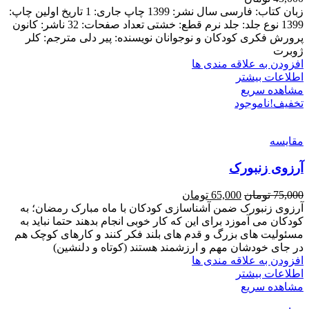
زبان کتاب: فارسی سال نشر: 1399 چاپ جاری: 1 تاریخ اولین چاپ:
1399 نوع جلد: جلد نرم قطع: خشتی تعداد صفحات: 32 ناشر: کانون
پرورش فکری کودکان و نوجوانان نویسنده: پیر دلی مترجم: کلر
ژوبرت
افزودن به علاقه مندی ها
اطلاعات بیشتر
مشاهده سریع
تخفیف!
ناموجود
مقایسه
آرزوی زنبورک
75,000
تومان
65,000
تومان
آرزوی زنبورک ضمن آشناسازی کودکان با ماه مبارک رمضان؛ به
کودکان می آموزد برای این که کار خوبی انجام بدهند حتما نباید به
مسئولیت های بزرگ و قدم های بلند فکر کنند و کارهای کوچک هم
در جای خودشان مهم و ارزشمند هستند (کوتاه و دلنشین)
افزودن به علاقه مندی ها
اطلاعات بیشتر
مشاهده سریع