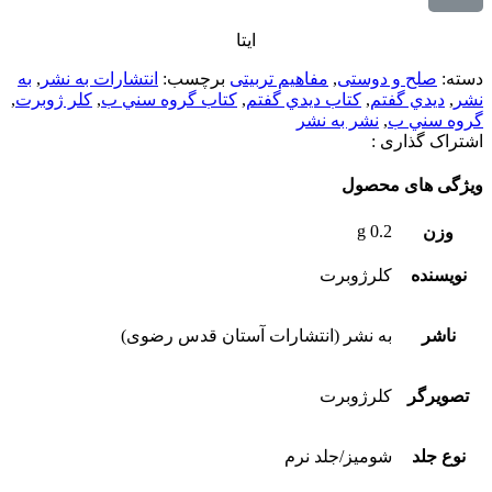
ایتا
دسته:
صلح و دوستی
,
مفاهیم تربیتی
برچسب:
انتشارات به نشر
,
به
نشر
,
ديدي گفتم
,
كتاب ديدي گفتم
,
كتاب گروه سني ب
,
كلر ژوبرت
,
گروه سني ب
,
نشر به نشر
اشتراک گذاری :
ویژگی های محصول
0.2 g
وزن
نویسنده
کلرژوبرت
ناشر
به نشر (انتشارات آستان قدس رضوی)
تصویرگر
کلرژوبرت
نوع جلد
شومیز/جلد نرم