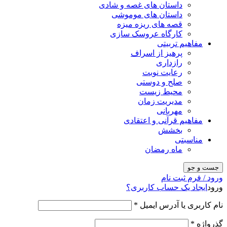
داستان های غصه و شادی
داستان های موموشی
قصه های ریزه میزه
کارگاه عروسک سازی
مفاهیم تربیتی
پرهیز از اسراف
رازداری
رعایت نوبت
صلح و دوستی
محیط زیست
مدیریت زمان
مهربانی
مفاهیم قرآنی و اعتقادی
بخشش
مناسبتی
ماه رمضان
جست و جو
ورود / فرم ثبت نام
ورود
ایجاد یک حساب کاربری؟
نام کاربری یا آدرس ایمیل
*
گذرواژه
*