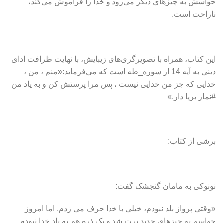
حواسش به چیزهای دیگر می‌رود و خدا را فراموش می‌کند،
ناراحت است.
این کتاب، همراه با تصویرگری‌های زیبایش، با نهایت ظرافت ادای
دینی به آیه 14 از سوره_طه است که می‌فرماید:«منم ، من ،
خدایی که جز من خدایی نیست ، پس مرا پرستش کن و به یاد من
#نماز برپا دار.»
برشی از کتاب:
نونوکی به مامان گنجشک گفت:
«وقتی پرواز بلد نبودم، خیلی با خدا حرف می زدم. اما امروز
حواسم به چیزهای جدید پرت شد و یک ذره هم به یاد خدا نبودم.