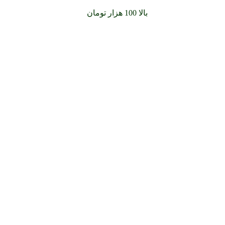
سفارشات خود را برای
بالا 100 هزار تومان
را با پیک رایگان تجربه کنید