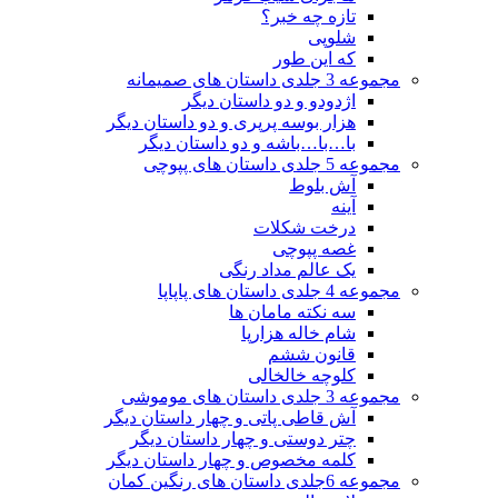
تازه چه خبر؟
شلوپی
که این طور
مجموعه 3 جلدی داستان های صمیمانه
اژدودو و دو داستان دیگر
هزار بوسه پرپری و دو داستان دیگر
با…با…باشه و دو داستان دیگر
مجموعه 5 جلدی داستان های پپوچی
آش بلوط
آینه
درخت شکلات
غصه پپوچی
یک عالم مداد رنگی
مجموعه 4 جلدی داستان های پاپاپا
سه نکته مامان ها
شام خاله هزارپا
قانون ششم
کلوچه خالخالی
مجموعه 3 جلدی داستان های موموشی
آش قاطی پاتی و چهار داستان دیگر
چتر دوستی و چهار داستان دیگر
کلمه مخصوص و چهار داستان دیگر
مجموعه 6جلدی داستان های رنگین کمان