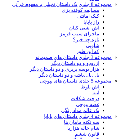
مجموعه 8 جلدی یک داستان تخیلی با مفهوم قرآنی
مسابقه کوفته پزی
کیک امانتی
راز پاپاپا
آش آشتی کنان
ماجرای سیب قرمز
تازه چه خبر؟
شلوپی
که این طور
مجموعه 3 جلدی داستان های صمیمانه
اژدودو و دو داستان دیگر
هزار بوسه پرپری و دو داستان دیگر
با…با…باشه و دو داستان دیگر
مجموعه 5 جلدی داستان های پپوچی
آش بلوط
آینه
درخت شکلات
غصه پپوچی
یک عالم مداد رنگی
مجموعه 4 جلدی داستان های پاپاپا
سه نکته مامان ها
شام خاله هزارپا
قانون ششم