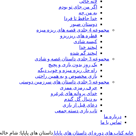
لانه خالی
اگر من جای تو بودم
به من چه
خدا حافظ تا فردا
دوستان صبور
مجموعه 4 جلدی قصه های ریزه میزه
قطره های ریزریزو
کیسه شادی
لبخند خدا
لبخند گم شده
مجموعه 3 جلدی داستان غصه و شادی
یک روز بدون بازی و پچپچ
راه حل ریزه میزه و خوب دیگه
بازی مخصوص و به همین راحتی
مجموعه 5 جلدی داستان های سرزمین دوستی
حرف رمزی ممزی
خدای پروانه های غرغرو
به دنبال گل گندم
دعای قبل از بازی
تاب بازی دسته جمعی
درباره ما
تماس با ما
خانه
کتاب های دوره ای
داستان های پاپاپا
داستان های پاپاپا: شام خاله 