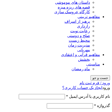
داستان های موموشی
قصه های ریزه میزه
کارگاه عروسک سازی
مفاهیم تربیتی
پرهیز از اسراف
رازداری
رعایت نوبت
صلح و دوستی
محیط زیست
مدیریت زمان
مهربانی
مفاهیم قرآنی و اعتقادی
بخشش
مناسبتی
ماه رمضان
جست و جو
ورود / فرم ثبت نام
ورود
ایجاد یک حساب کاربری؟
نام کاربری یا آدرس ایمیل
*
گذرواژه
*